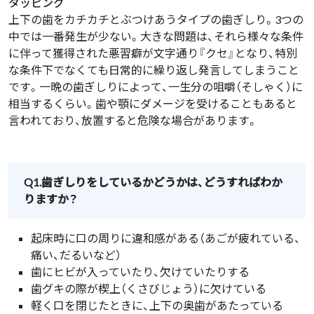
タッピング
上下の歯をカチカチとぶつけあうタイプの歯ぎしり。3つの
中では一番発生が少ない。大きな問題は、それら様々な条件
に伴って獲得された悪習癖が文字通り『クセ』となり、特別
な条件下でなくても日常的に繰り返し発言してしまうこと
です。一晩の歯ぎしりによって、一生分の咀嚼（そしゃく）に
相当するくらい。歯や顎にダメージを受けることもあると
言われており、放置すると危険な場合があります。
Q1.歯ぎしりをしているかどうかは、どうすればわか
りますか？
起床時に口の周りに違和感がある（あごが疲れている、
痛い、だるいなど）
歯にヒビが入っていたり、欠けていたりする
歯グキの際が楔上（くさびじょう）に欠けている
軽く口を閉じたときに、上下の奥歯があたっている